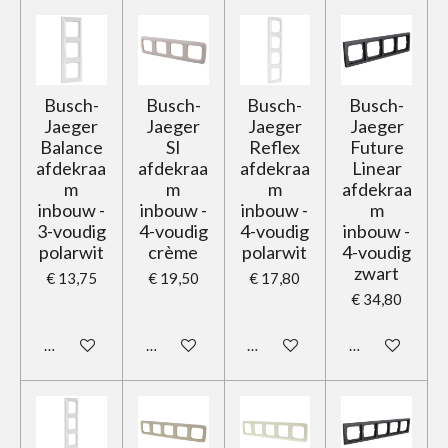
Busch-
Busch-
Busch-
Busch-
Jaeger
Jaeger
Jaeger
Jaeger
Balance
SI
Reflex
Future
afdekraa
afdekraa
afdekraa
Linear
m
m
m
afdekraa
inbouw -
inbouw -
inbouw -
m
3-voudig
4-voudig
4-voudig
inbouw -
polarwit
crème
polarwit
4-voudig
zwart
€ 13,75
€ 19,50
€ 17,80
€ 34,80
In winkelwagen
In winkelwagen
In winkelwagen
In winkelwage