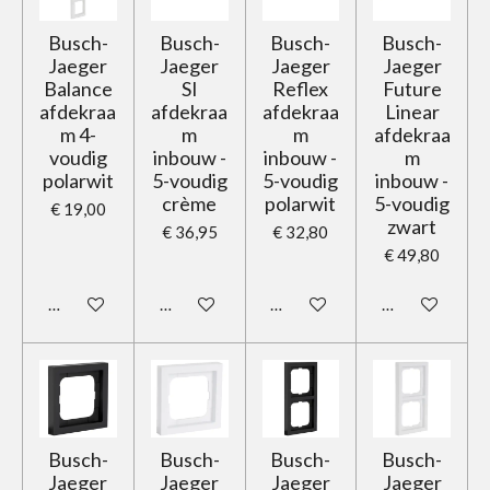
Busch-
Busch-
Busch-
Busch-
Jaeger
Jaeger
Jaeger
Jaeger
Balance
SI
Reflex
Future
afdekraa
afdekraa
afdekraa
Linear
m 4-
m
m
afdekraa
voudig
inbouw -
inbouw -
m
polarwit
5-voudig
5-voudig
inbouw -
crème
polarwit
5-voudig
€ 19,00
zwart
€ 36,95
€ 32,80
€ 49,80
In winkelwagen
In winkelwagen
In winkelwagen
In winkelwage
Busch-
Busch-
Busch-
Busch-
Jaeger
Jaeger
Jaeger
Jaeger