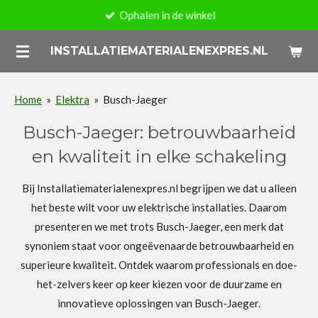
Ophalen in de winkel
Ga
direct
INSTALLATIEMATERIALENEXPRES.NL
naar
de
hoofdinhoud
Home
»
Elektra
»
Busch-Jaeger
Busch-Jaeger: betrouwbaarheid
en kwaliteit in elke schakeling
Bij Installatiematerialenexpres.nl begrijpen we dat u alleen
het beste wilt voor uw elektrische installaties. Daarom
presenteren we met trots Busch-Jaeger, een merk dat
synoniem staat voor ongeëvenaarde betrouwbaarheid en
superieure kwaliteit. Ontdek waarom professionals en doe-
het-zelvers keer op keer kiezen voor de duurzame en
innovatieve oplossingen van Busch-Jaeger.