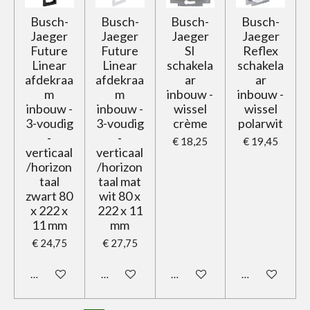
Busch-
Busch-
Busch-
Busch-
Jaeger
Jaeger
Jaeger
Jaeger
Future
Future
SI
Reflex
Linear
Linear
schakela
schakela
afdekraa
afdekraa
ar
ar
m
m
inbouw -
inbouw -
inbouw -
inbouw -
wissel
wissel
3-voudig
3-voudig
crème
polarwit
-
-
€ 18,25
€ 19,45
verticaal
verticaal
/horizon
/horizon
taal
taal mat
zwart 80
wit 80 x
x 222 x
222 x 11
11 mm
mm
€ 24,75
€ 27,75
In winkelwagen
In winkelwagen
In winkelwagen
In winkelwage