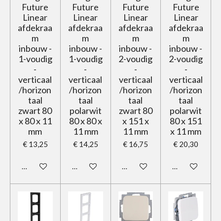
Future
Future
Future
Future
Linear
Linear
Linear
Linear
afdekraa
afdekraa
afdekraa
afdekraa
m
m
m
m
inbouw -
inbouw -
inbouw -
inbouw -
1-voudig
1-voudig
2-voudig
2-voudig
-
-
-
-
verticaal
verticaal
verticaal
verticaal
/horizon
/horizon
/horizon
/horizon
taal
taal
taal
taal
zwart 80
polarwit
zwart 80
polarwit
x 80 x 11
80 x 80 x
x 151 x
80 x 151
mm
11 mm
11 mm
x 11 mm
€ 13,25
€ 14,25
€ 16,75
€ 20,30
In winkelwagen
In winkelwagen
In winkelwagen
In winkelwage