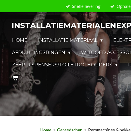
Snelle levering
Ophalen
Ga
direct
naar
INSTALLATIEMATERIALENEXP
de
hoofdinhoud
HOME
INSTALLATIE MATERIAAL
ELEKT
AFDICHTINGSRINGEN
WITGOED ACCESSO
ZEEP DISPENSERS/TOILETROLHOUDERS
Home
»
Gereedschap
»
Persmachines & bekke