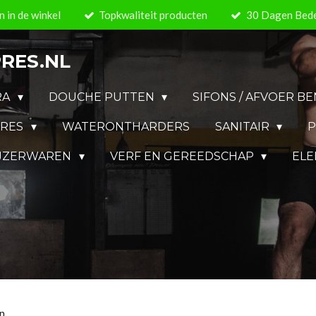
 in de winkel
Topkwaliteit producten
30 Dagen Bede
RES.NL
RA
DOUCHE PUTTEN
SIFONS / AFVOER 
IRES
WATERONTHARDERS
SANITAIR
P
IJZERWAREN
VERF EN GEREEDSCHAP
ELE
n