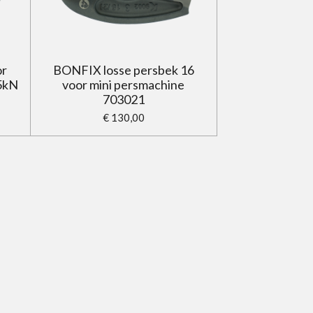
or
BONFIX losse persbek 16
5kN
voor mini persmachine
703021
€ 130,00