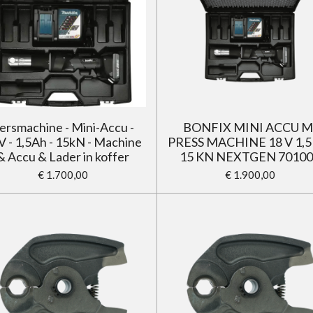
ersmachine - Mini-Accu -
BONFIX MINI ACCU M
V - 1,5Ah - 15kN - Machine
PRESS MACHINE 18 V 1,5
& Accu & Lader in koffer
15 KN NEXTGEN 7010
€ 1.700,00
€ 1.900,00