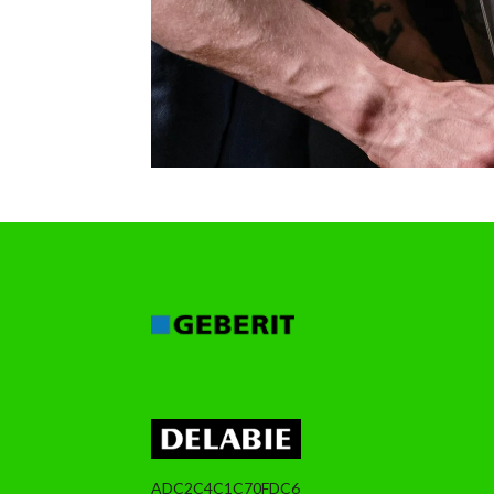
ADC2C4C1C70FDC6