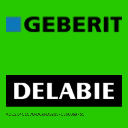
ADC2C4C1C70FDC6FD5B38FC85006876C