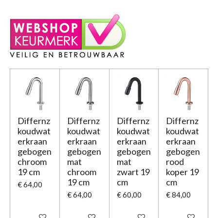
Differnz
Differnz
Differnz
Differnz
koudwat
koudwat
koudwat
koudwat
erkraan
erkraan
erkraan
erkraan
gebogen
gebogen
gebogen
gebogen
chroom
mat
mat
rood
19 cm
chroom
zwart 19
koper 19
19 cm
cm
cm
€ 64,00
€ 64,00
€ 60,00
€ 84,00
In winkelwagen
In winkelwagen
In winkelwagen
In winkelwage