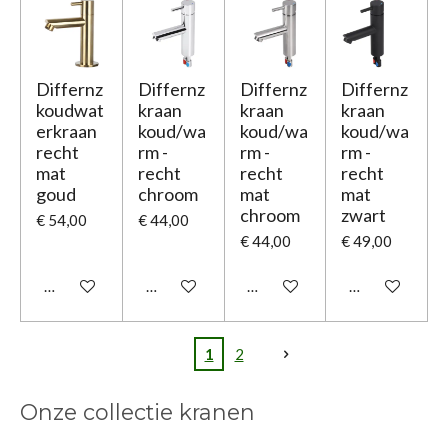
Differnz
Differnz
Differnz
Differnz
koudwat
kraan
kraan
kraan
erkraan
koud/wa
koud/wa
koud/wa
recht
rm -
rm -
rm -
mat
recht
recht
recht
goud
chroom
mat
mat
chroom
zwart
€ 54,00
€ 44,00
€ 44,00
€ 49,00
In winkelwagen
In winkelwagen
In winkelwagen
In winkelwage
1
2
Onze collectie kranen