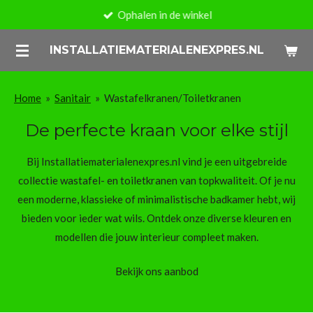
Ophalen in de winkel
Ga
direct
INSTALLATIEMATERIALENEXPRES.NL
naar
de
hoofdinhoud
Home
»
Sanitair
»
Wastafelkranen/Toiletkranen
De perfecte kraan voor elke stijl
Bij Installatiematerialenexpres.nl vind je een uitgebreide
collectie wastafel- en toiletkranen van topkwaliteit. Of je nu
een moderne, klassieke of minimalistische badkamer hebt, wij
bieden voor ieder wat wils. Ontdek onze diverse kleuren en
modellen die jouw interieur compleet maken.
Bekijk ons aanbod