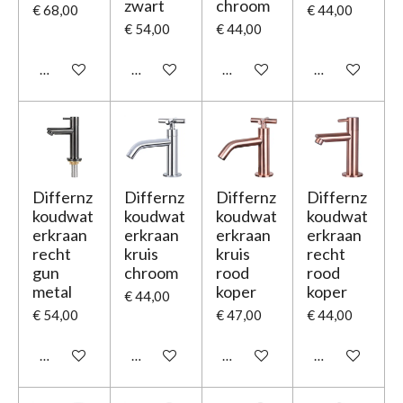
zwart
chroom
€ 68,00
€ 44,00
€ 54,00
€ 44,00
In winkelwagen
In winkelwagen
In winkelwagen
In winkelwage
Differnz
Differnz
Differnz
Differnz
koudwat
koudwat
koudwat
koudwat
erkraan
erkraan
erkraan
erkraan
recht
kruis
kruis
recht
gun
chroom
rood
rood
metal
koper
koper
€ 44,00
€ 54,00
€ 47,00
€ 44,00
In winkelwagen
In winkelwagen
In winkelwagen
In winkelwage