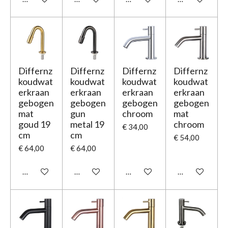
Differnz
Differnz
Differnz
Differnz
koudwat
koudwat
koudwat
koudwat
erkraan
erkraan
erkraan
erkraan
gebogen
gebogen
gebogen
gebogen
mat
gun
chroom
mat
goud 19
metal 19
chroom
€ 34,00
cm
cm
€ 54,00
€ 64,00
€ 64,00
In winkelwagen
In winkelwagen
In winkelwagen
In winkelwage