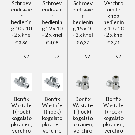
Schroev
Schroev
Schroev
Verchro
endraaie
endraaie
endraaie
omde
r
r
r
knop
bedienin
bedienin
bedienin
bedienin
g 10 x 10
g 12 x 10
g 15 x 10
g 10 x 10
- 2 x knel
- 2 x knel
- 2 x knel
- 2 x knel
€ 3,86
€ 4,08
€ 6,37
€ 3,71
In winkelwagen
In winkelwagen
In winkelwagen
In winkelwage
Bonfix
Bonfix
Bonfix
Bonfix
Wastafe
Wastafe
Wastafe
Wastafe
l (hoek)
l (hoek)
l (hoek)
l (hoek)
kogelsto
kogelsto
kogelsto
kogelsto
pkranen,
pkranen,
pkranen,
pkranen,
verchro
verchro
verchro
verchro