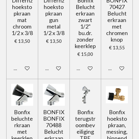
Differnz
Differnz
Bonfix
BONFIX
hoeksto
hoeksto
Belucht
70427
pkraan
pkraan
erkraan
Belucht
mat
gun
zwart
erkraan
chroom
metal
1/2"
met
1/2 x 3/8
1/2 x 3/8
bu.dr.
chromen
zonder
knop
€ 13,50
€ 13,50
keerklep
€ 13,55
€ 15,00
In winkelwagen
In winkelwagen
In winkelwagen
In winkelwage
Bonfix
BONFIX
Bonfix
Bonfix
beluchte
BONFIX
terugstr
hoeksto
rkraan
70488
oombev
pkraan,
met
Belucht
eiliging
messing,
keerklep
erkraan
TBE
binnend