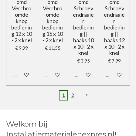
omd
omd
omd
omd
Verchro
Verchro
Schroev
Schroev
omde
omde
endraaie
endraaie
knop
knop
r
r
bedienin
bedienin
bedienin
bedienin
g 12 x 10
g 15 x 10
g ||
g ||
- 2 x knel
- 2 x knel
haaks 10
haaks 12
x 10 - 2 x
x 10 - 2 x
€ 9,99
€ 11,55
knel
knel
€ 3,95
€ 7,99
In winkelwagen
In winkelwagen
In winkelwagen
In winkelwage
1
2
Welkom bij
Installatiematerialenexpres.nl!