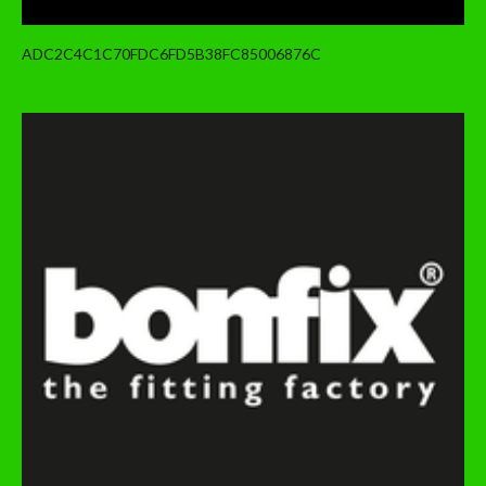
ADC2C4C1C70FDC6FD5B38FC85006876C