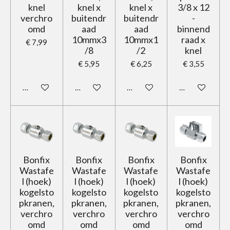
knel
knel x
knel x
3/8 x 12
verchro
buitendr
buitendr
-
omd
aad
aad
binnend
10mmx3
10mmx1
raad x
€ 7,99
/8
/2
knel
€ 5,95
€ 6,25
€ 3,55
In winkelwagen
In winkelwagen
In winkelwagen
In winkelwage
Bonfix
Bonfix
Bonfix
Bonfix
Wastafe
Wastafe
Wastafe
Wastafe
l (hoek)
l (hoek)
l (hoek)
l (hoek)
kogelsto
kogelsto
kogelsto
kogelsto
pkranen,
pkranen,
pkranen,
pkranen,
verchro
verchro
verchro
verchro
omd
omd
omd
omd