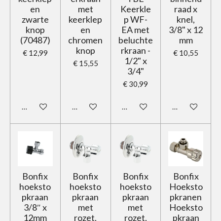
en
met
Keerkle
raad x
zwarte
keerklep
p WF-
knel,
knop
en
EA met
3/8" x 12
(70487)
chromen
beluchte
mm
knop
rkraan -
€ 12,99
€ 10,55
1/2" x
€ 15,55
3/4"
€ 30,99
In winkelwagen
In winkelwagen
In winkelwagen
In winkelwage
Bonfix
Bonfix
Bonfix
Bonfix
hoeksto
hoeksto
hoeksto
Hoeksto
pkraan
pkraan
pkraan
pkranen
3/8″ x
met
met
Hoeksto
12mm
rozet,
rozet,
pkraan