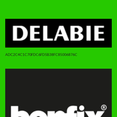
ADC2C4C1C70FDC6FD5B38FC85006876C