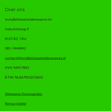
Over ons
Installatiematerialenexpres bv
Industrieweg 4
8121 BZ Olst
085-7444842
contact@installatiematerialenexpres.nl
KVK 96957883
BTW: NL867850255B01
Algemene Voorwaarden
Retour beleid