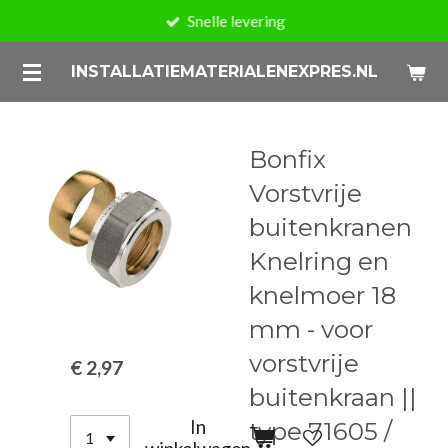
Snelle levering
Ga
direct
INSTALLATIEMATERIALENEXPRES.NL
naar
de
hoofdinhoud
Bonfix
Vorstvrije
buitenkranen
Knelring en
knelmoer 18
mm - voor
vorstvrije
€ 2,97
buitenkraan ||
In
type 71605 /