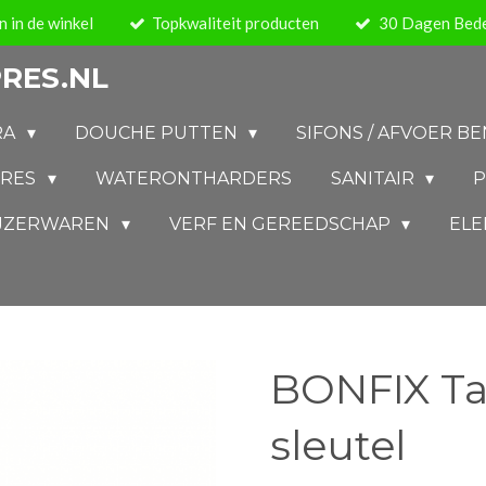
 in de winkel
Topkwaliteit producten
30 Dagen Bede
RES.NL
RA
DOUCHE PUTTEN
SIFONS / AFVOER 
IRES
WATERONTHARDERS
SANITAIR
P
IJZERWAREN
VERF EN GEREEDSCHAP
ELE
BONFIX Tap
sleutel