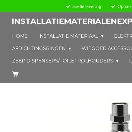
Snelle levering
Ophalen
Ga
direct
INSTALLATIEMATERIALENEXP
naar
de
HOME
INSTALLATIE MATERIAAL
ELEKT
hoofdinhoud
AFDICHTINGSRINGEN
WITGOED ACCESSO
ZEEP DISPENSERS/TOILETROLHOUDERS