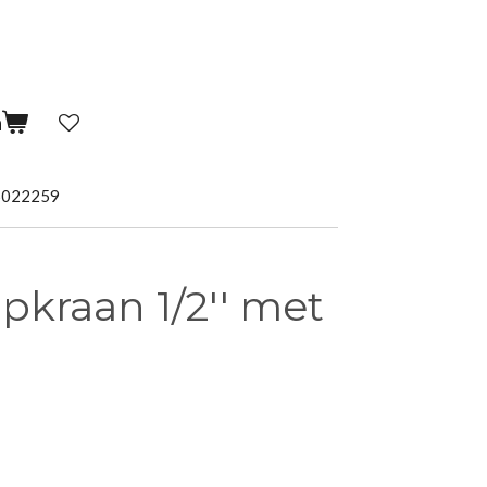
n
5022259
kraan 1/2'' met