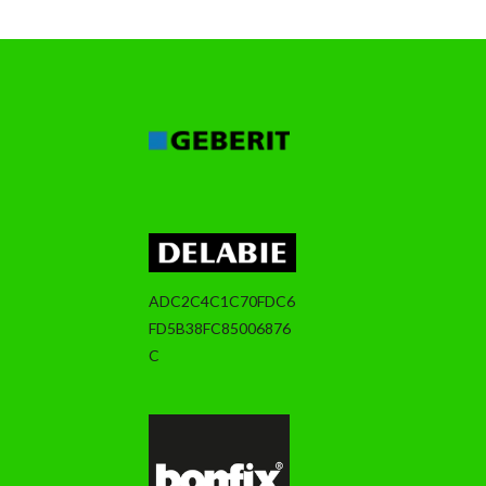
ADC2C4C1C70FDC6
FD5B38FC85006876
C