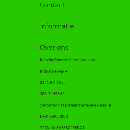
Contact
Informatie
Over ons
Installatiematerialenexpres bv
Industrieweg 4
8121 BZ Olst
085-7444842
contact@installatiematerialenexpres.nl
KVK 96957883
BTW: NL867850255B01