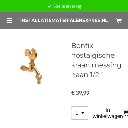
Snelle levering
Ga
direct
INSTALLATIEMATERIALENEXPRES.NL
naar
de
hoofdinhoud
Bonfix
nostalgische
kraan messing
haan 1/2"
€ 39,99
In
winkelwagen