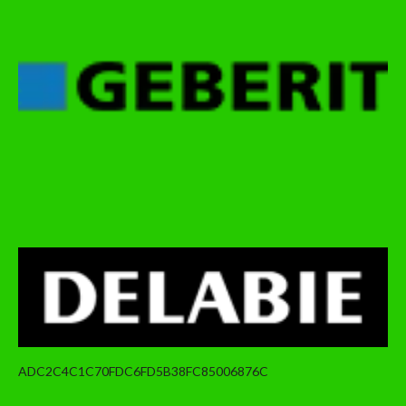
ADC2C4C1C70FDC6FD5B38FC85006876C