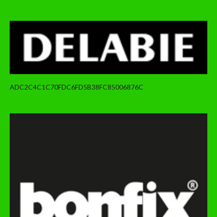
ADC2C4C1C70FDC6FD5B38FC85006876C