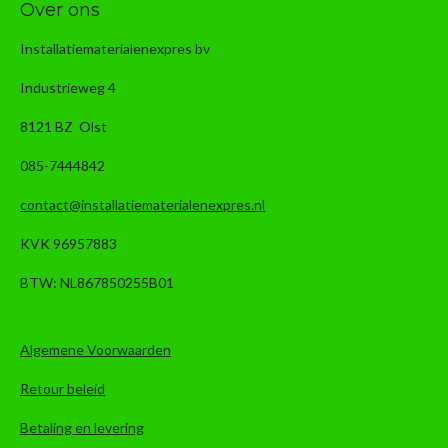
Over ons
Installatiematerialenexpres bv
Industrieweg 4
8121 BZ Olst
085-7444842
contact@installatiematerialenexpres.nl
KVK 96957883
BTW: NL867850255B01
Algemene Voorwaarden
Retour beleid
Betaling en levering