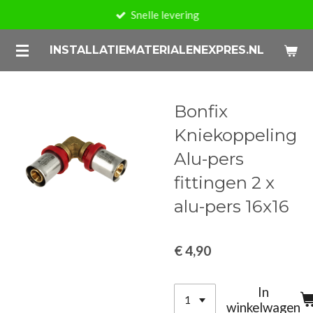
Snelle levering
Ga
direct
INSTALLATIEMATERIALENEXPRES.NL
naar
de
hoofdinhoud
Bonfix
Kniekoppeling
Alu-pers
fittingen 2 x
alu-pers 16x16
€ 4,90
In
winkelwagen