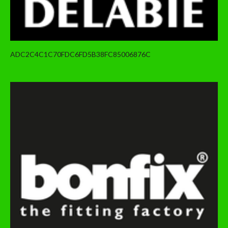
ADC2C4C1C70FDC6FD5B38FC85006876C