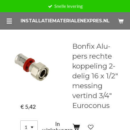
Snelle levering
Ga
direct
INSTALLATIEMATERIALENEXPRES.NL
naar
de
hoofdinhoud
Bonfix Alu-
pers rechte
koppeling 2-
delig 16 x 1/2"
messing
vertind 3/4"
Euroconus
€ 5,42
In