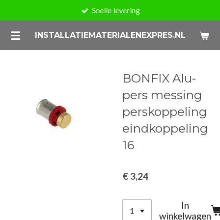
Snelle levering
Ga
direct
INSTALLATIEMATERIALENEXPRES.NL
naar
de
hoofdinhoud
BONFIX Alu-
pers messing
perskoppeling
eindkoppeling
16
€ 3,24
In
winkelwagen