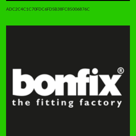
ADC2C4C1C70FDC6FD5B38FC85006876C