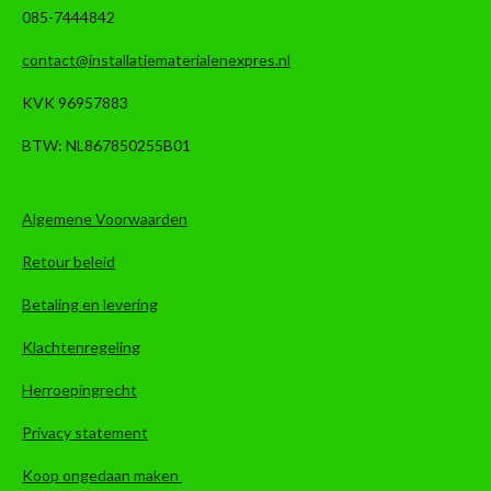
085-7444842
contact@installatiematerialenexpres.nl
KVK 96957883
BTW: NL867850255B01
Algemene Voorwaarden
Retour beleid
Betaling en levering
Klachtenregeling
Herroepingrecht
Privacy statement
Koop ongedaan maken