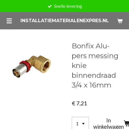
Snelle levering
Ga
direct
INSTALLATIEMATERIALENEXPRES.NL
naar
de
hoofdinhoud
Bonfix Alu-
pers messing
knie
binnendraad
3/4 x 16mm
€ 7,21
In
winkelwagen