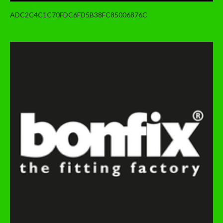
ADC2C4C1C70FDC6FD5B38FC85006876C