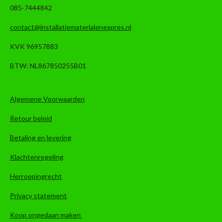
085-7444842
contact@installatiematerialenexpres.nl
KVK 96957883
BTW: NL867850255B01
Algemene Voorwaarden
Retour beleid
Betaling en levering
Klachtenregeling
Herroepingrecht
Privacy statement
Koop ongedaan maken