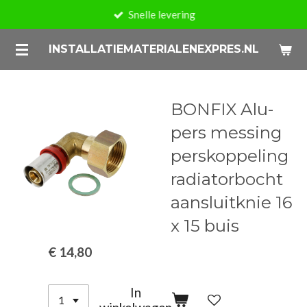
Snelle levering
Ga
direct
INSTALLATIEMATERIALENEXPRES.NL
naar
de
hoofdinhoud
BONFIX Alu-
pers messing
perskoppeling
radiatorbocht
aansluitknie 16
x 15 buis
€ 14,80
In