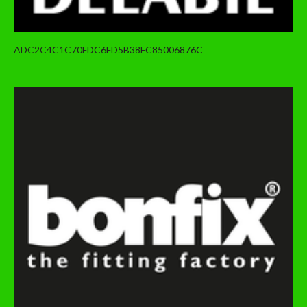
ADC2C4C1C70FDC6FD5B38FC85006876C