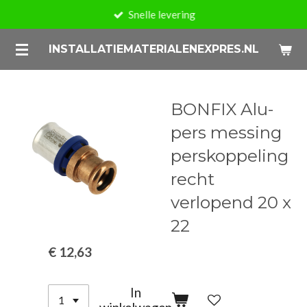
Snelle levering
Ga
direct
INSTALLATIEMATERIALENEXPRES.NL
naar
de
hoofdinhoud
BONFIX Alu-
pers messing
perskoppeling
recht
verlopend 20 x
22
€ 12,63
In