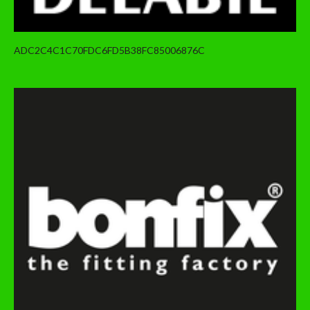
ADC2C4C1C70FDC6FD5B38FC85006876C