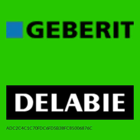
ADC2C4C1C70FDC6FD5B38FC85006876C