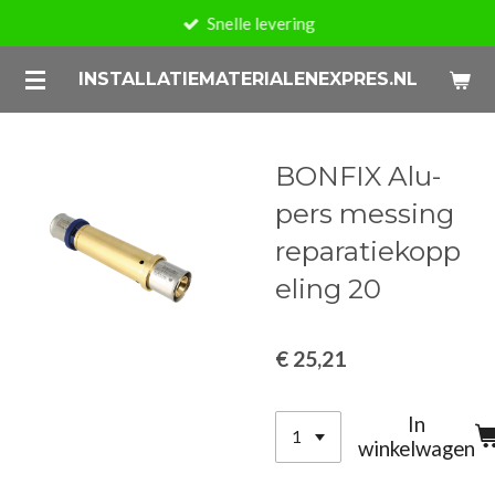
Snelle levering
Ga
direct
INSTALLATIEMATERIALENEXPRES.NL
naar
de
hoofdinhoud
BONFIX Alu-
pers messing
reparatiekopp
eling 20
€ 25,21
In
winkelwagen