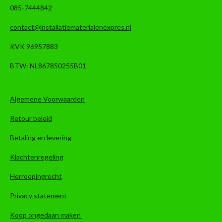
085-7444842
contact@installatiematerialenexpres.nl
KVK 96957883
BTW: NL867850255B01
Algemene Voorwaarden
Retour beleid
Betaling en levering
Klachtenregeling
Herroepingrecht
Privacy statement
Koop ongedaan maken