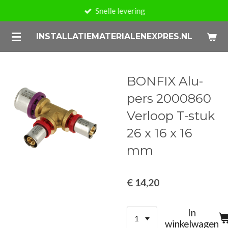
Snelle levering
Ga
direct
INSTALLATIEMATERIALENEXPRES.NL
naar
de
hoofdinhoud
BONFIX Alu-
pers 2000860
Verloop T-stuk
26 x 16 x 16
mm
€ 14,20
In
winkelwagen