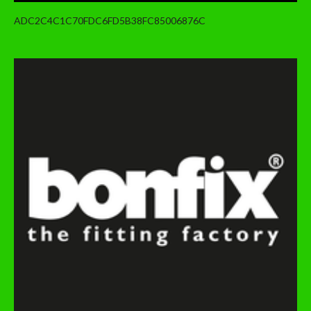
ADC2C4C1C70FDC6FD5B38FC85006876C