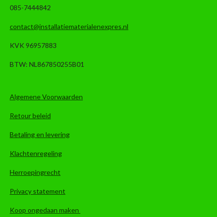
085-7444842
contact@installatiematerialenexpres.nl
KVK 96957883
BTW: NL867850255B01
Algemene Voorwaarden
Retour beleid
Betaling en levering
Klachtenregeling
Herroepingrecht
Privacy statement
Koop ongedaan maken