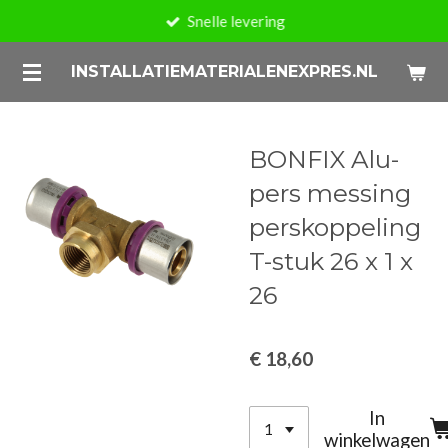
Snelle levering
Ga
direct
INSTALLATIEMATERIALENEXPRES.NL
naar
de
hoofdinhoud
BONFIX Alu-
pers messing
perskoppeling
T-stuk 26 x 1 x
26
€ 18,60
In
winkelwagen