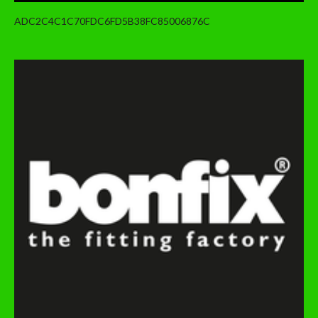
ADC2C4C1C70FDC6FD5B38FC85006876C