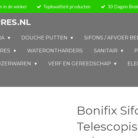
 in de winkel
Topkwaliteit producten
30 Dagen Bede
RES.NL
RA
DOUCHE PUTTEN
SIFONS / AFVOER 
IRES
WATERONTHARDERS
SANITAIR
P
IJZERWAREN
VERF EN GEREEDSCHAP
ELE
Bonifix Sif
Telescopis