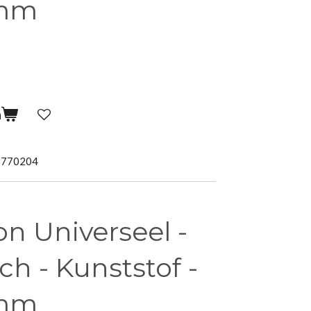
2mm
n
5770204
on Universeel -
ch - Kunststof -
2mm