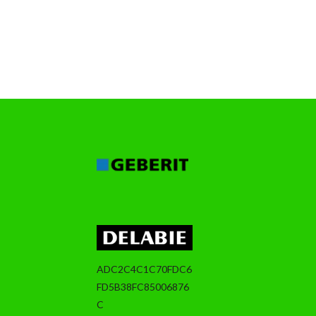
ADC2C4C1C70FDC6
FD5B38FC85006876
C