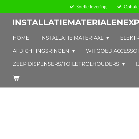
Snelle levering
Ophalen
Ga
direct
INSTALLATIEMATERIALENEXP
naar
de
HOME
INSTALLATIE MATERIAAL
ELEKT
hoofdinhoud
AFDICHTINGSRINGEN
WITGOED ACCESSO
ZEEP DISPENSERS/TOILETROLHOUDERS