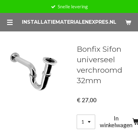
Snelle levering
Ga
direct
INSTALLATIEMATERIALENEXPRES.NL
naar
de
hoofdinhoud
Bonfix Sifon
universeel
verchroomd
32mm
€ 27,00
In
winkelwagen