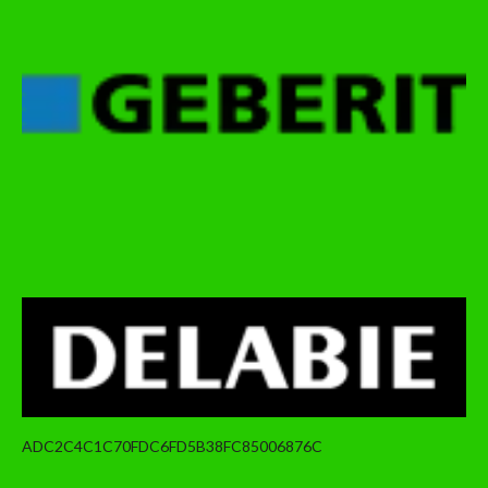
ADC2C4C1C70FDC6FD5B38FC85006876C