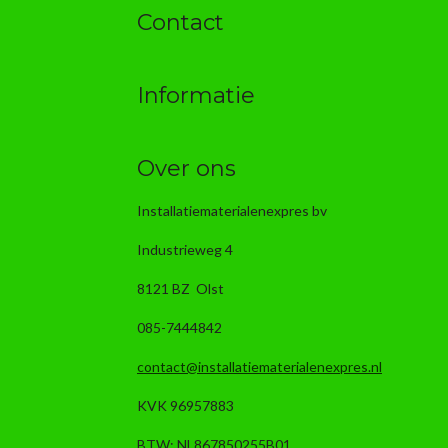
Contact
Informatie
Over ons
Installatiematerialenexpres bv
Industrieweg 4
8121 BZ Olst
085-7444842
contact@installatiematerialenexpres.nl
KVK 96957883
BTW: NL867850255B01