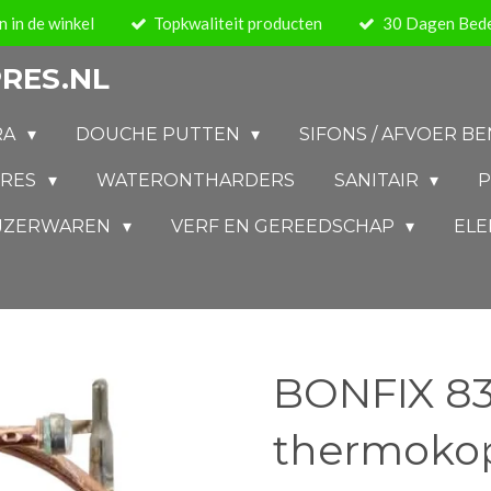
 in de winkel
Topkwaliteit producten
30 Dagen Bede
RES.NL
RA
DOUCHE PUTTEN
SIFONS / AFVOER 
IRES
WATERONTHARDERS
SANITAIR
P
IJZERWAREN
VERF EN GEREEDSCHAP
ELE
BONFIX 83
thermoko