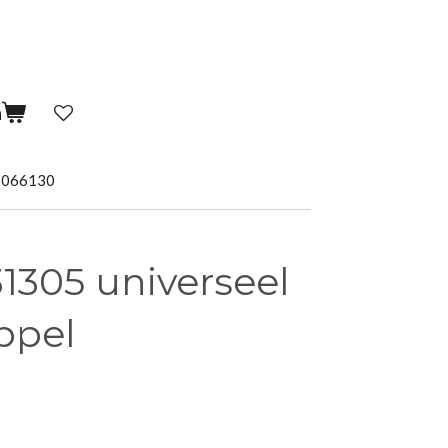
n
5066130
1305 universeel
ppel