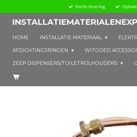
Snelle levering
Ophalen
Ga
direct
INSTALLATIEMATERIALENEXP
naar
de
HOME
INSTALLATIE MATERIAAL
ELEKT
hoofdinhoud
AFDICHTINGSRINGEN
WITGOED ACCESSO
ZEEP DISPENSERS/TOILETROLHOUDERS