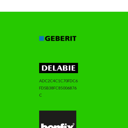
ADC2C4C1C70FDC6
FD5B38FC85006876
C