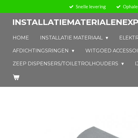
Snelle levering
Ophalen
Ga
direct
INSTALLATIEMATERIALENEXP
naar
de
HOME
INSTALLATIE MATERIAAL
ELEKT
hoofdinhoud
AFDICHTINGSRINGEN
WITGOED ACCESSO
ZEEP DISPENSERS/TOILETROLHOUDERS