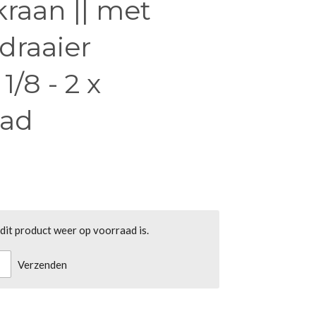
raan || met
draaier
/8 - 2 x
aad
it product weer op voorraad is.
Verzenden