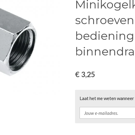
Minikogelk
schroeven
bediening 1
binnendr
€ 3,25
Laat het me weten wanneer d