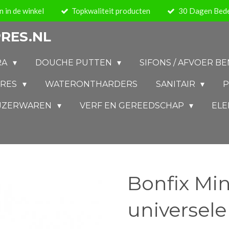
 in de winkel
Topkwaliteit producten
30 Dagen Bede
RES.NL
RA
DOUCHE PUTTEN
SIFONS / AFVOER 
IRES
WATERONTHARDERS
SANITAIR
P
IJZERWAREN
VERF EN GEREEDSCHAP
ELE
Bonfix Mi
universele