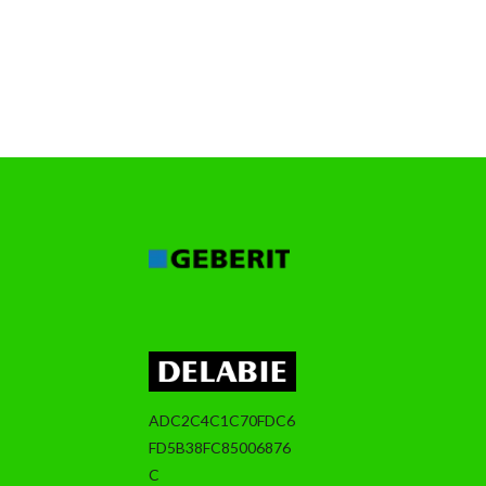
ADC2C4C1C70FDC6
FD5B38FC85006876
C