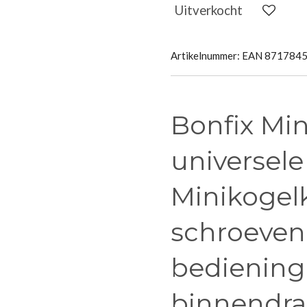
Uitverkocht
Artikelnummer:
EAN 871784
Bonfix Mi
universele
Minikogelk
schroeven
bediening 1
binnendr