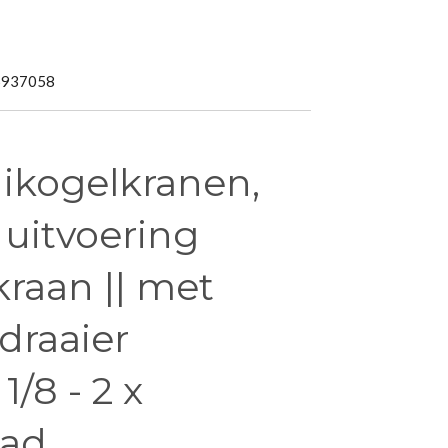
5937058
nikogelkranen,
 uitvoering
raan || met
draaier
/8 - 2 x
aad