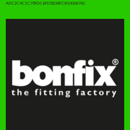
ADC2C4C1C70FDC6FD5B38FC85006876C