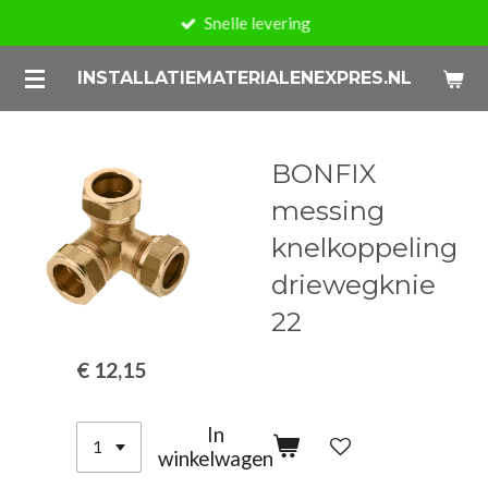
Snelle levering
Ga
direct
INSTALLATIEMATERIALENEXPRES.NL
naar
de
hoofdinhoud
BONFIX
messing
knelkoppeling
driewegknie
22
€ 12,15
In
winkelwagen