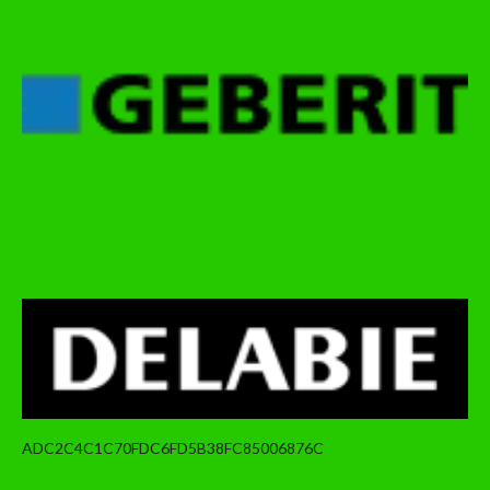
ADC2C4C1C70FDC6FD5B38FC85006876C