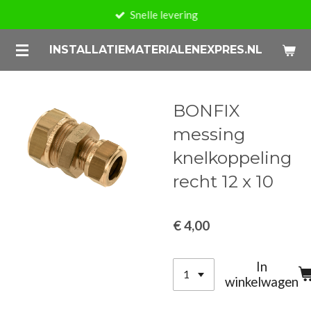
Snelle levering
Ga
direct
INSTALLATIEMATERIALENEXPRES.NL
naar
de
hoofdinhoud
BONFIX
messing
knelkoppeling
recht 12 x 10
€ 4,00
In
winkelwagen