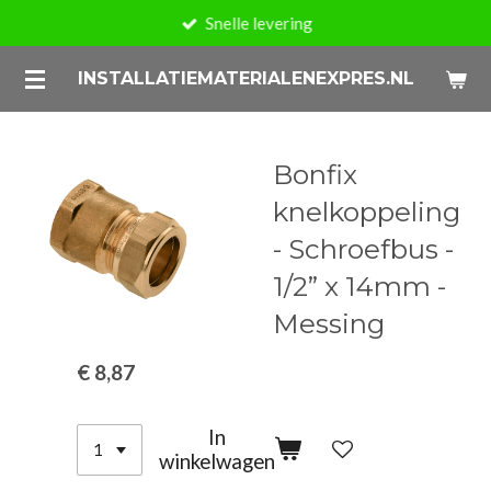
Snelle levering
Ga
direct
INSTALLATIEMATERIALENEXPRES.NL
naar
de
hoofdinhoud
Bonfix
knelkoppeling
- Schroefbus -
1/2” x 14mm -
Messing
€ 8,87
In
winkelwagen