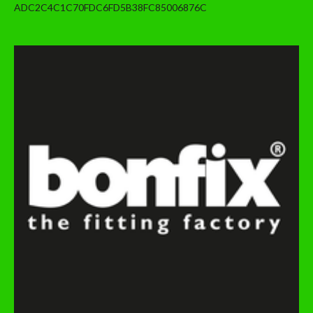
ADC2C4C1C70FDC6FD5B38FC85006876C