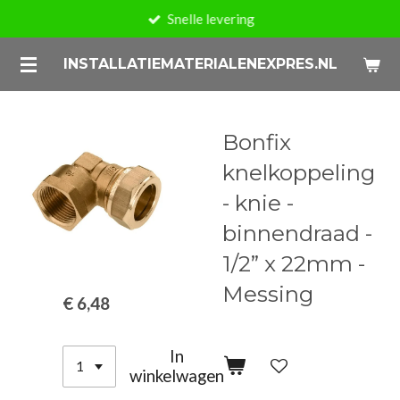
Snelle levering
Ga
direct
INSTALLATIEMATERIALENEXPRES.NL
naar
de
hoofdinhoud
Bonfix
knelkoppeling
- knie -
binnendraad -
1/2” x 22mm -
Messing
€ 6,48
In
winkelwagen