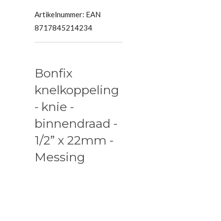
Artikelnummer:
EAN
8717845214234
Bonfix
knelkoppeling
- knie -
binnendraad -
1/2” x 22mm -
Messing