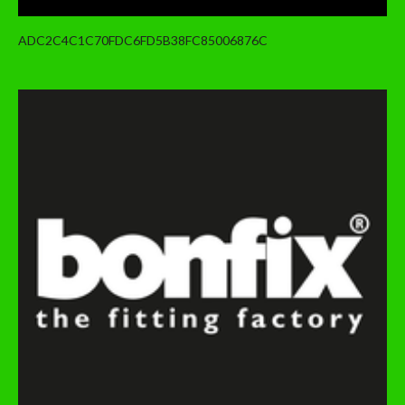
ADC2C4C1C70FDC6FD5B38FC85006876C