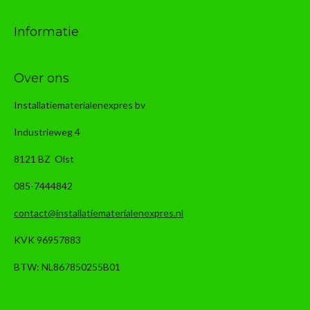
Informatie
Over ons
Installatiematerialenexpres bv
Industrieweg 4
8121 BZ Olst
085-7444842
contact@installatiematerialenexpres.nl
KVK 96957883
BTW: NL867850255B01