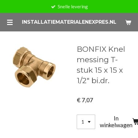
Snelle levering
Ga
direct
INSTALLATIEMATERIALENEXPRES.NL
naar
de
hoofdinhoud
BONFIX Knel
messing T-
stuk 15 x 15 x
1/2" bi.dr.
€ 7,07
In
winkelwagen