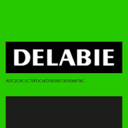
ADC2C4C1C70FDC6FD5B38FC85006876C