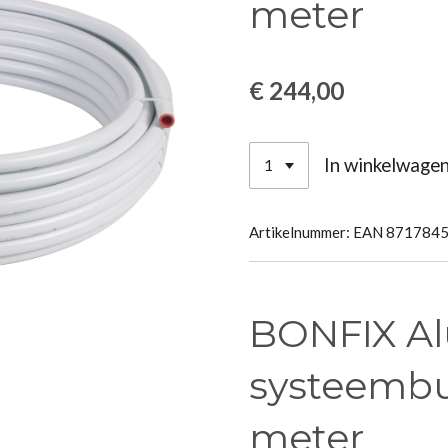
meter
€ 244,00
In winkelwage
Artikelnummer:
EAN 871784
BONFIX Al
systeembui
meter