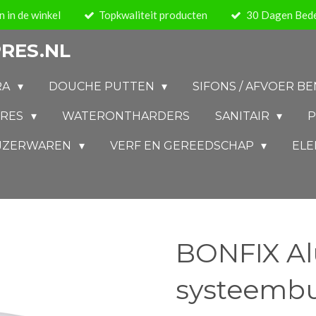
 in de winkel
Topkwaliteit producten
30 Dagen Bede
RES.NL
RA
DOUCHE PUTTEN
SIFONS / AFVOER 
IRES
WATERONTHARDERS
SANITAIR
P
IJZERWAREN
VERF EN GEREEDSCHAP
ELE
BONFIX Al
systeembui