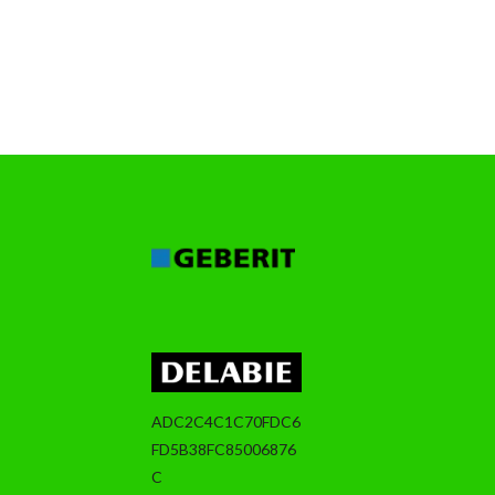
ADC2C4C1C70FDC6
FD5B38FC85006876
C