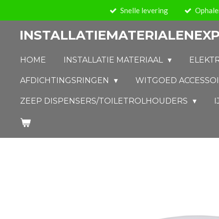
Snelle levering
Ophalen
Ga
direct
INSTALLATIEMATERIALENEXP
naar
de
HOME
INSTALLATIE MATERIAAL
ELEKT
hoofdinhoud
AFDICHTINGSRINGEN
WITGOED ACCESSO
ZEEP DISPENSERS/TOILETROLHOUDERS