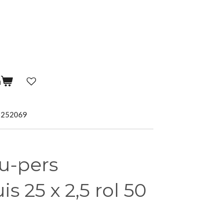
n
5252069
u-pers
s 25 x 2,5 rol 50