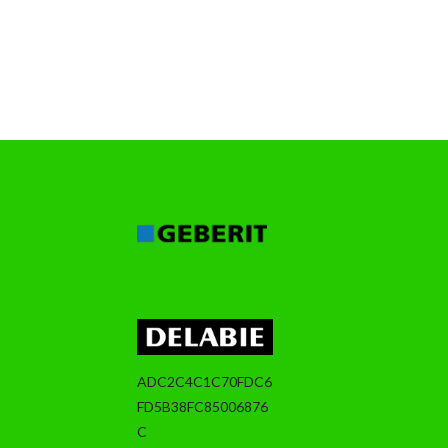
ADC2C4C1C70FDC6
FD5B38FC85006876
C