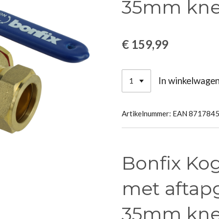
35mm kne
€ 159,99
In winkelwage
Artikelnummer:
EAN 871784
Bonfix Ko
met aftap
35mm kne