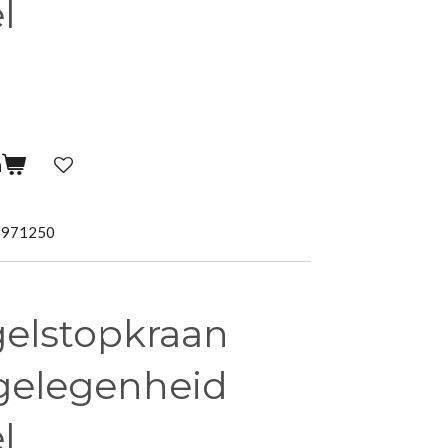
l
n
5971250
gelstopkraan
gelegenheid
l