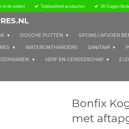
 in de winkel
Topkwaliteit producten
30 Dagen Bede
RES.NL
RA
DOUCHE PUTTEN
SIFONS / AFVOER 
IRES
WATERONTHARDERS
SANITAIR
P
IJZERWAREN
VERF EN GEREEDSCHAP
ELE
Bonfix Ko
met aftap