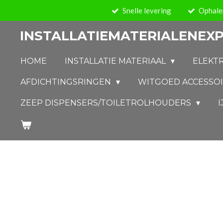
Snelle levering
Ophalen
Ga
direct
INSTALLATIEMATERIALENEXP
naar
de
HOME
INSTALLATIE MATERIAAL
ELEKT
hoofdinhoud
AFDICHTINGSRINGEN
WITGOED ACCESSO
ZEEP DISPENSERS/TOILETROLHOUDERS