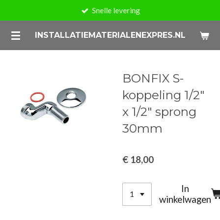
Snelle levering
Ga
direct
INSTALLATIEMATERIALENEXPRES.NL
naar
de
hoofdinhoud
BONFIX S-
koppeling 1/2"
x 1/2" sprong
30mm
€ 18,00
In
winkelwagen