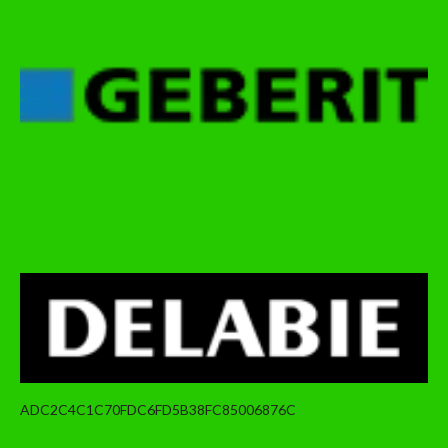
ADC2C4C1C70FDC6FD5B38FC85006876C