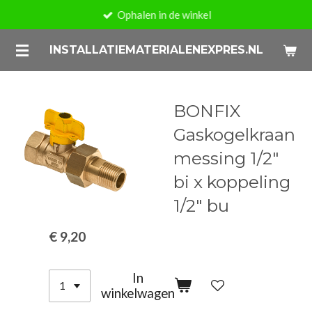
Ophalen in de winkel
Ga
direct
INSTALLATIEMATERIALENEXPRES.NL
naar
de
hoofdinhoud
BONFIX
Gaskogelkraan
messing 1/2"
bi x koppeling
1/2" bu
€ 9,20
In
winkelwagen