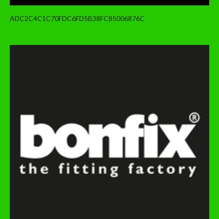
ADC2C4C1C70FDC6FD5B38FC85006876C