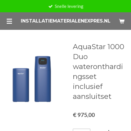
Snelle levering
Ga
direct
INSTALLATIEMATERIALENEXPRES.NL
naar
de
hoofdinhoud
AquaStar 1000
Duo
wateronthardi
ngsset
inclusief
aansluitset
€ 975,00