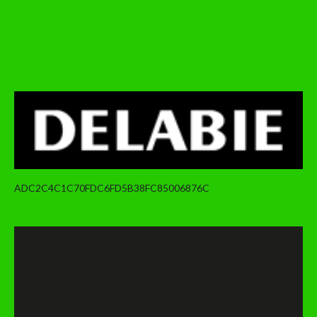
ADC2C4C1C70FDC6FD5B38FC85006876C