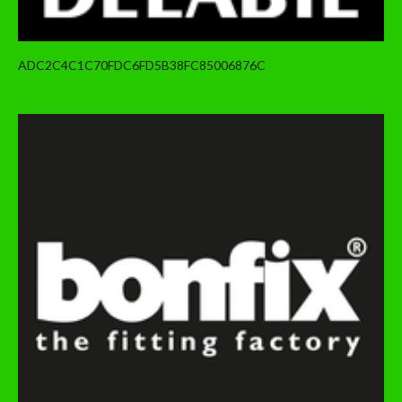
ADC2C4C1C70FDC6FD5B38FC85006876C