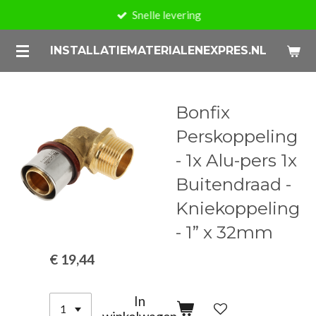
Snelle levering
Ga
direct
INSTALLATIEMATERIALENEXPRES.NL
naar
de
hoofdinhoud
Bonfix
Perskoppeling
- 1x Alu-pers 1x
Buitendraad -
Kniekoppeling
- 1” x 32mm
€ 19,44
In