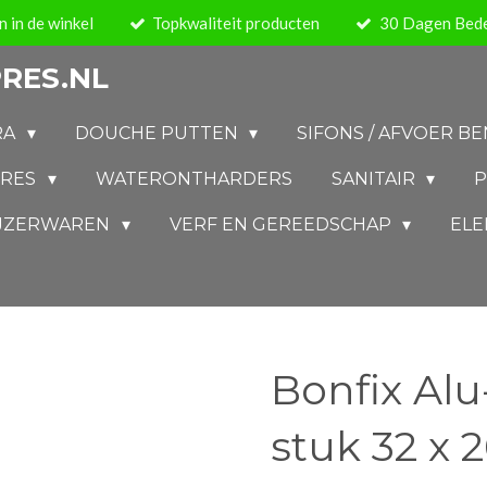
 in de winkel
Topkwaliteit producten
30 Dagen Bede
RES.NL
RA
DOUCHE PUTTEN
SIFONS / AFVOER 
IRES
WATERONTHARDERS
SANITAIR
P
IJZERWAREN
VERF EN GEREEDSCHAP
ELE
Bonfix Alu
stuk 32 x 