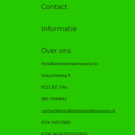
Contact
Informatie
Over ons
Installatiematerialenexpres bv
Industrieweg 4
8121 BZ Olst
085-7444842
contact@installatiematerialenexpres.nl
KVK 96957883
BTW: NL867850255B01