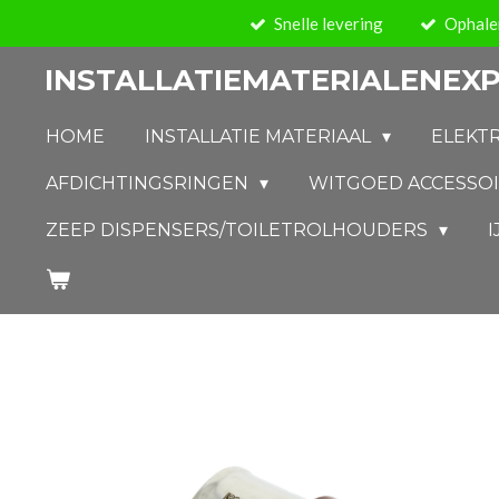
Snelle levering
Ophalen
Ga
direct
INSTALLATIEMATERIALENEXP
naar
de
HOME
INSTALLATIE MATERIAAL
ELEKT
hoofdinhoud
AFDICHTINGSRINGEN
WITGOED ACCESSO
ZEEP DISPENSERS/TOILETROLHOUDERS