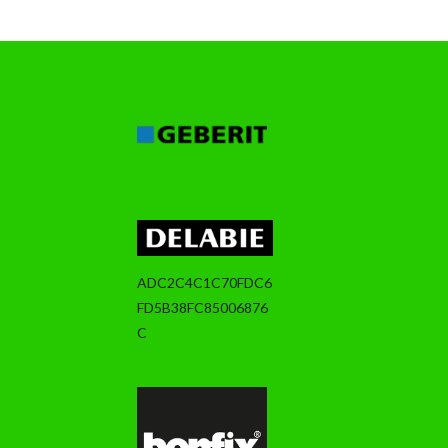
ADC2C4C1C70FDC6
FD5B38FC85006876
C