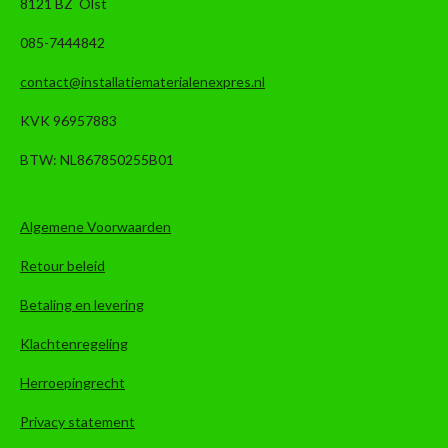
8121 BZ Olst
085-7444842
contact@installatiematerialenexpres.nl
KVK 96957883
BTW: NL867850255B01
Algemene Voorwaarden
Retour beleid
Betaling en levering
Klachtenregeling
Herroepingrecht
Privacy statement