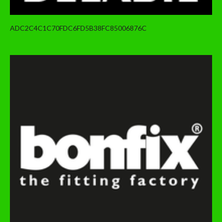
ADC2C4C1C70FDC6FD5B38FC85006876C