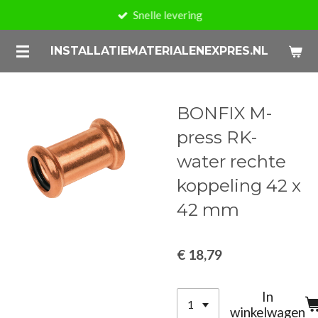
Snelle levering
Ga
direct
INSTALLATIEMATERIALENEXPRES.NL
naar
de
hoofdinhoud
BONFIX M-
press RK-
water rechte
koppeling 42 x
42 mm
€ 18,79
In
winkelwagen