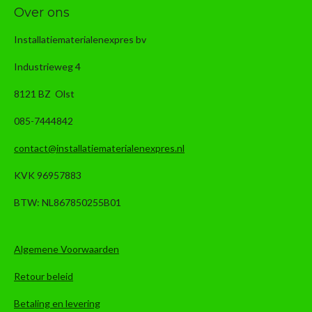
Over ons
Installatiematerialenexpres bv
Industrieweg 4
8121 BZ Olst
085-7444842
contact@installatiematerialenexpres.nl
KVK 96957883
BTW: NL867850255B01
Algemene Voorwaarden
Retour beleid
Betaling en levering