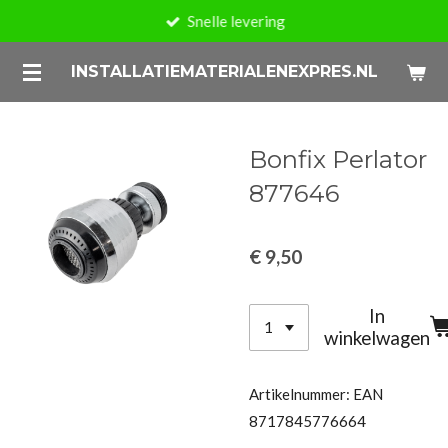
Snelle levering
Ga
direct
INSTALLATIEMATERIALENEXPRES.NL
naar
de
hoofdinhoud
Bonfix Perlator
877646
€ 9,50
In
winkelwagen
Artikelnummer:
EAN
8717845776664