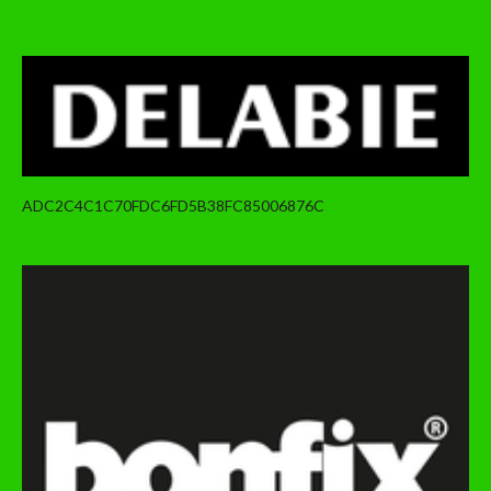
ADC2C4C1C70FDC6FD5B38FC85006876C