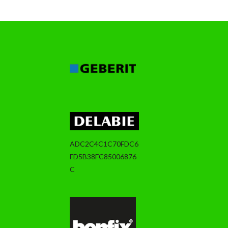
ADC2C4C1C70FDC6
FD5B38FC85006876
C