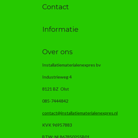
Contact
Informatie
Over ons
Installatiematerialenexpres bv
Industrieweg 4
8121 BZ Olst
085-7444842
contact@installatiematerialenexpres.nl
KVK 96957883
BTW: NL867850255B01