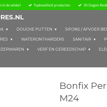
 in de winkel
Topkwaliteit producten
30 Dagen Bede
RES.NL
RA
DOUCHE PUTTEN
SIFONS / AFVOER 
IRES
WATERONTHARDERS
SANITAIR
P
IJZERWAREN
VERF EN GEREEDSCHAP
ELE
Bonfix Per
M24