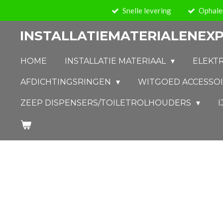
Snelle levering
Ophalen
Ga
direct
INSTALLATIEMATERIALENEXP
naar
de
HOME
INSTALLATIE MATERIAAL
ELEKT
hoofdinhoud
AFDICHTINGSRINGEN
WITGOED ACCESSO
ZEEP DISPENSERS/TOILETROLHOUDERS