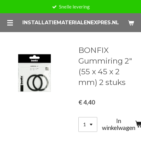
Snelle levering
Ga
direct
INSTALLATIEMATERIALENEXPRES.NL
naar
de
hoofdinhoud
BONFIX
Gummiring 2"
(55 x 45 x 2
mm) 2 stuks
€ 4,40
In
winkelwagen