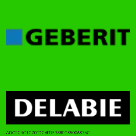
ADC2C4C1C70FDC6FD5B38FC85006876C