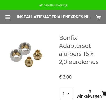
Snelle levering
Ga
direct
INSTALLATIEMATERIALENEXPRES.NL
naar
de
hoofdinhoud
Bonfix
Adapterset
alu-pers 16 x
2,0 eurokonus
€ 3,00
In
winkelwagen