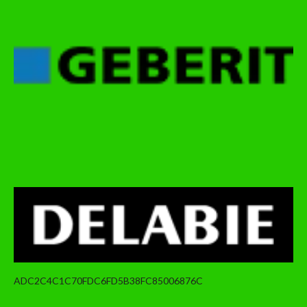
ADC2C4C1C70FDC6FD5B38FC85006876C