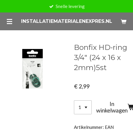
Snelle levering
Ga
direct
INSTALLATIEMATERIALENEXPRES.NL
naar
de
hoofdinhoud
Bonfix HD-ring
3/4″ (24 x 16 x
2mm)5st
€ 2,99
In
winkelwagen
Artikelnummer:
EAN