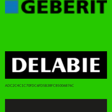
ADC2C4C1C70FDC6FD5B38FC85006876C