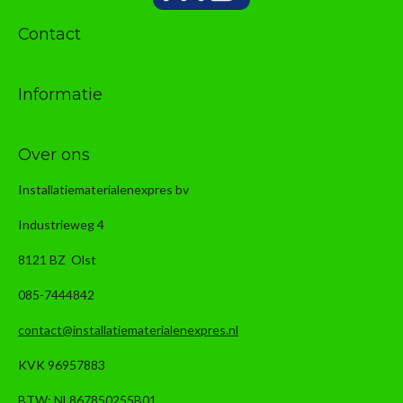
Contact
Informatie
Over ons
Installatiematerialenexpres bv
Industrieweg 4
8121 BZ Olst
085-7444842
contact@installatiematerialenexpres.nl
KVK 96957883
BTW: NL867850255B01