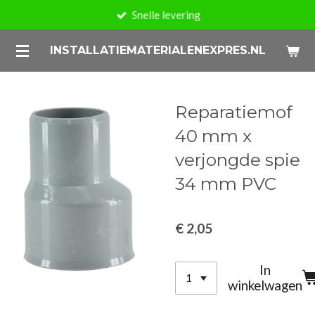
Snelle levering
Ga
direct
INSTALLATIEMATERIALENEXPRES.NL
naar
de
hoofdinhoud
Reparatiemof
40 mm x
verjongde spie
34 mm PVC
€ 2,05
In
winkelwagen