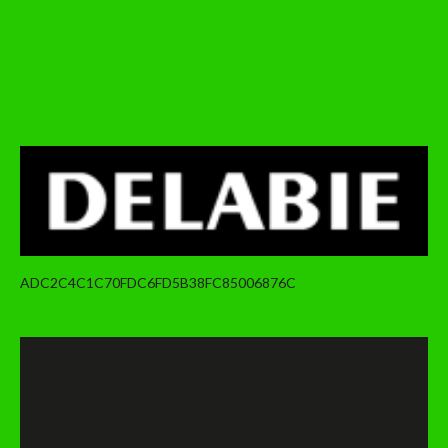
ADC2C4C1C70FDC6FD5B38FC85006876C