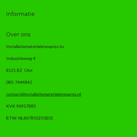
Informatie
Over ons
Installatiematerialenexpres bv
Industrieweg 4
8121 BZ Olst
085-7444842
contact@installatiematerialenexpres.nl
KVK 96957883
BTW: NL867850255B01