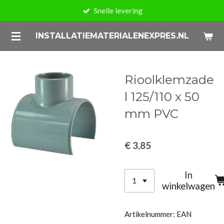
Snelle levering
Ga
direct
INSTALLATIEMATERIALENEXPRES.NL
naar
de
hoofdinhoud
Rioolklemzade
l 125/110 x 50
mm PVC
€ 3,85
In
winkelwagen
Artikelnummer:
EAN