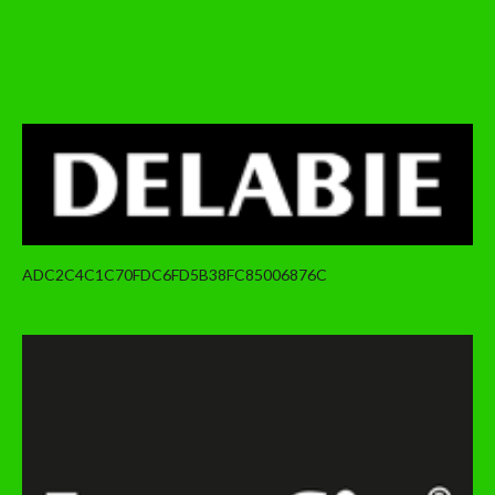
ADC2C4C1C70FDC6FD5B38FC85006876C