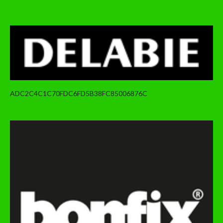
ADC2C4C1C70FDC6FD5B38FC85006876C