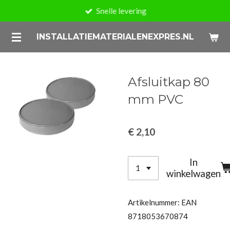
Snelle levering
Ga
direct
INSTALLATIEMATERIALENEXPRES.NL
naar
de
hoofdinhoud
Afsluitkap 80
mm PVC
€ 2,10
In
winkelwagen
Artikelnummer:
EAN
8718053670874