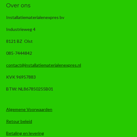
Over ons
Installatiematerialenexpres bv
Industrieweg 4
8121 BZ Olst
085-7444842
contact@installatiematerialenexpres.nl
KVK 96957883
BTW: NL867850255B01
Algemene Voorwaarden
Retour beleid
Betaling en levering