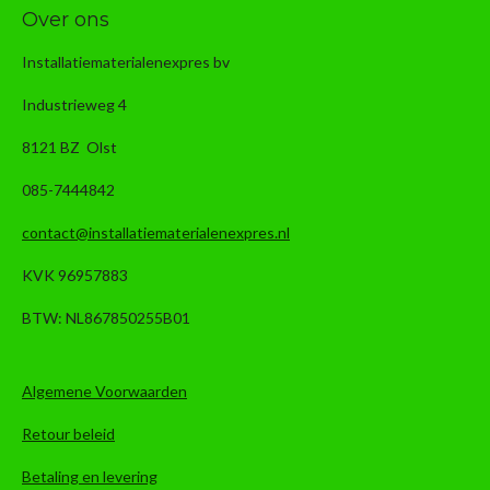
Over ons
Installatiematerialenexpres bv
Industrieweg 4
8121 BZ Olst
085-7444842
contact@installatiematerialenexpres.nl
KVK 96957883
BTW: NL867850255B01
Algemene Voorwaarden
Retour beleid
Betaling en levering