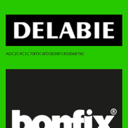
ADC2C4C1C70FDC6FD5B38FC85006876C