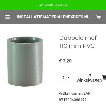
Snelle levering
Ga
direct
INSTALLATIEMATERIALENEXPRES.NL
naar
de
hoofdinhoud
Dubbele mof
110 mm PVC
€ 3,20
In
winkelwagen
Artikelnummer:
EAN
8717306088497