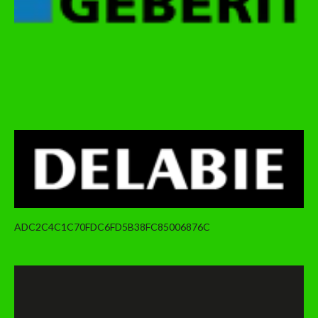
ADC2C4C1C70FDC6FD5B38FC85006876C