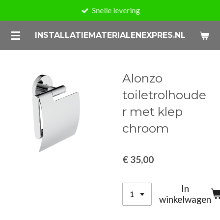
Snelle levering
Ga
direct
INSTALLATIEMATERIALENEXPRES.NL
naar
de
hoofdinhoud
Alonzo
toiletrolhoude
r met klep
chroom
€ 35,00
In
winkelwagen