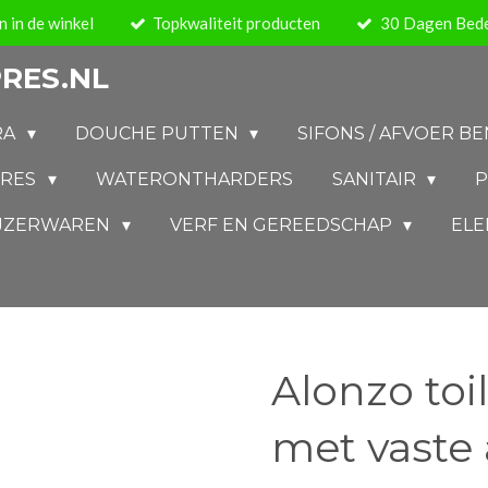
 in de winkel
Topkwaliteit producten
30 Dagen Bede
RES.NL
RA
DOUCHE PUTTEN
SIFONS / AFVOER 
IRES
WATERONTHARDERS
SANITAIR
P
IJZERWAREN
VERF EN GEREEDSCHAP
ELE
Alonzo toi
met vaste