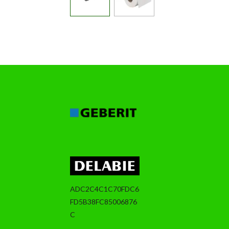
ADC2C4C1C70FDC6
FD5B38FC85006876
C