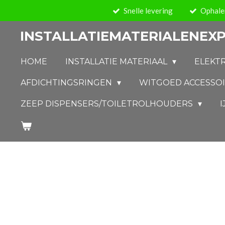
Snelle levering
Ophalen
Ga
direct
INSTALLATIEMATERIALENEXP
naar
de
HOME
INSTALLATIE MATERIAAL
ELEKT
hoofdinhoud
AFDICHTINGSRINGEN
WITGOED ACCESSO
ZEEP DISPENSERS/TOILETROLHOUDERS