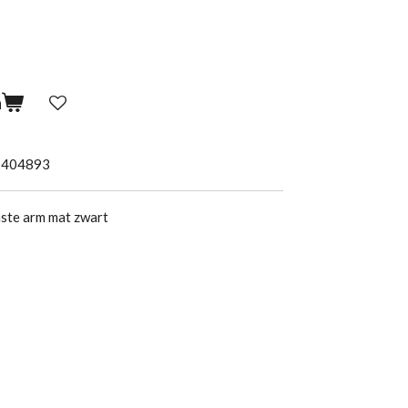
n
7404893
aste arm mat zwart