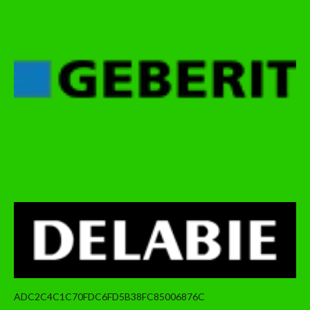
ADC2C4C1C70FDC6FD5B38FC85006876C