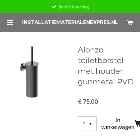
Snelle levering
Ga
direct
INSTALLATIEMATERIALENEXPRES.NL
naar
de
hoofdinhoud
Alonzo
toiletborstel
met houder
gunmetal PVD
€ 75,00
In
winkelwagen