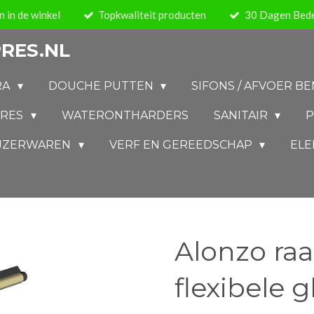
 in de winkel
Topkwaliteit producten
30 Dagen Bede
RES.NL
RA
DOUCHE PUTTEN
SIFONS / AFVOER 
IRES
WATERONTHARDERS
SANITAIR
P
IJZERWAREN
VERF EN GEREEDSCHAP
ELE
Alonzo ra
flexibele 