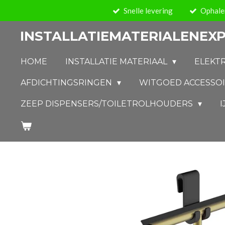
Snelle levering
Ophalen
Ga
direct
INSTALLATIEMATERIALENEXP
naar
de
HOME
INSTALLATIE MATERIAAL
ELEKT
hoofdinhoud
AFDICHTINGSRINGEN
WITGOED ACCESSO
ZEEP DISPENSERS/TOILETROLHOUDERS