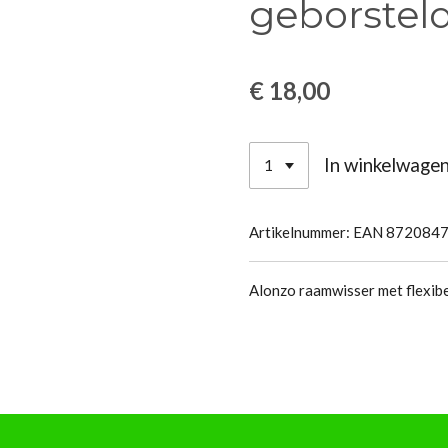
geborstel
€ 18,00
In winkelwage
Artikelnummer:
EAN 872084
Alonzo raamwisser met flexib