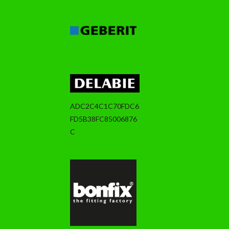
ADC2C4C1C70FDC6
FD5B38FC85006876
C