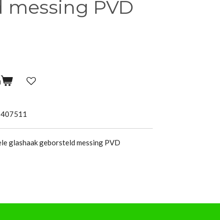
d messing PVD
n
7407511
ele glashaak geborsteld messing PVD