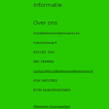
Informatie
Over ons
Installatiematerialenexpres bv
Industrieweg 4
8121 BZ Olst
085-7444842
contact@installatiematerialenexpres.nl
KVK 96957883
BTW: NL867850255B01
Algemene Voorwaarden