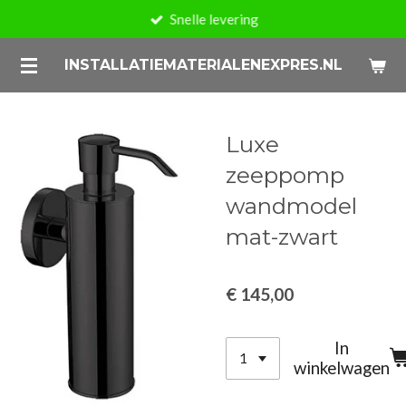
Snelle levering
Ga
direct
INSTALLATIEMATERIALENEXPRES.NL
naar
de
hoofdinhoud
Luxe
zeeppomp
wandmodel
mat-zwart
€ 145,00
In
winkelwagen