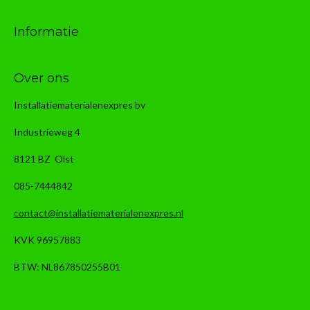
Informatie
Over ons
Installatiematerialenexpres bv
Industrieweg 4
8121 BZ Olst
085-7444842
contact@installatiematerialenexpres.nl
KVK 96957883
BTW: NL867850255B01