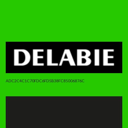
ADC2C4C1C70FDC6FD5B38FC85006876C