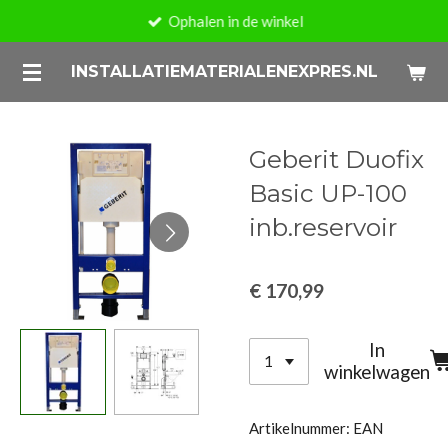
Ophalen in de winkel
Ga
direct
INSTALLATIEMATERIALENEXPRES.NL
naar
de
hoofdinhoud
Geberit Duofix
Basic UP-100
inb.reservoir
€ 170,99
In
winkelwagen
Artikelnummer:
EAN