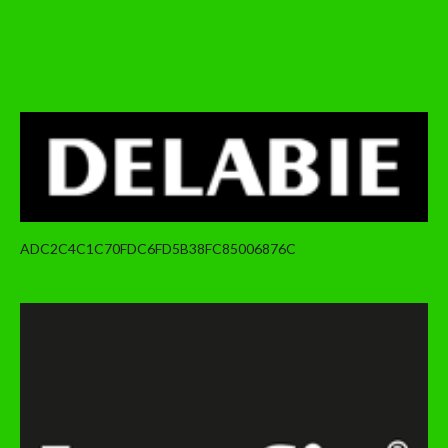
ADC2C4C1C70FDC6FD5B38FC85006876C