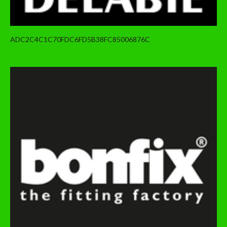
ADC2C4C1C70FDC6FD5B38FC85006876C