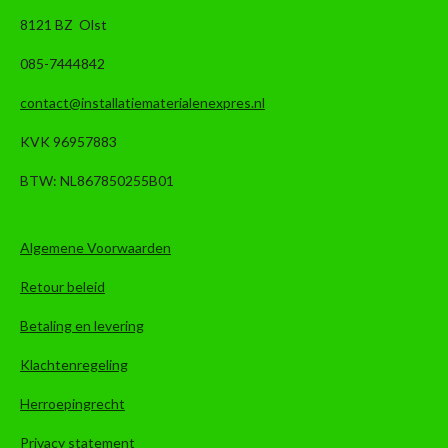
8121 BZ Olst
085-7444842
contact@installatiematerialenexpres.nl
KVK 96957883
BTW: NL867850255B01
Algemene Voorwaarden
Retour beleid
Betaling en levering
Klachtenregeling
Herroepingrecht
Privacy statement