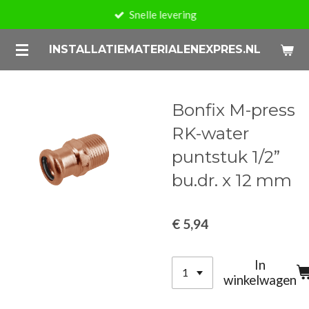
Snelle levering
Ga
direct
INSTALLATIEMATERIALENEXPRES.NL
naar
de
hoofdinhoud
Bonfix M-press
RK-water
puntstuk 1/2”
bu.dr. x 12 mm
€ 5,94
In
winkelwagen