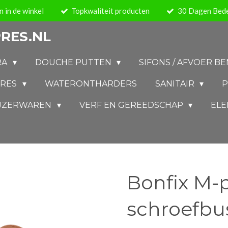
 in de winkel
Topkwaliteit producten
30 Dagen Bede
RES.NL
RA
DOUCHE PUTTEN
SIFONS / AFVOER 
IRES
WATERONTHARDERS
SANITAIR
P
IJZERWAREN
VERF EN GEREEDSCHAP
ELE
Bonfix M-
schroefbu