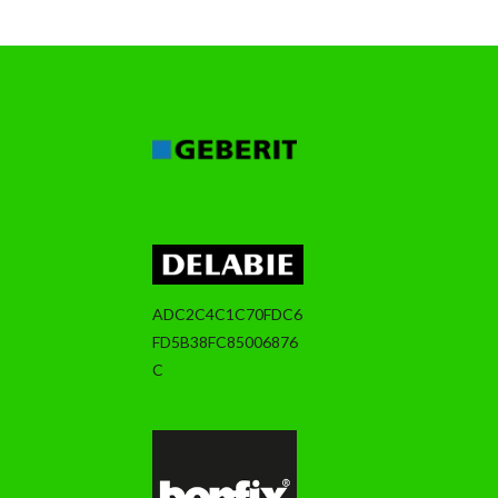
ADC2C4C1C70FDC6
FD5B38FC85006876
C