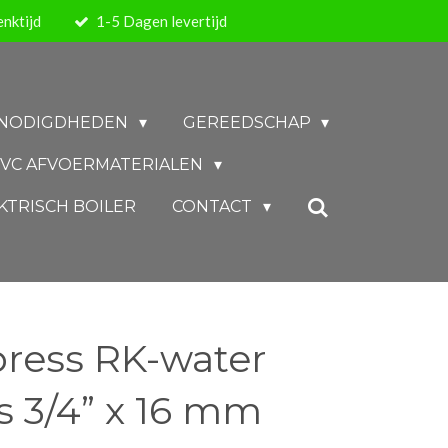
nktijd
1-5 Dagen levertijd
BENODIGDHEDEN
GEREEDSCHAP
VC AFVOERMATERIALEN
KTRISCH BOILER
CONTACT
press RK-water
s 3/4” x 16 mm