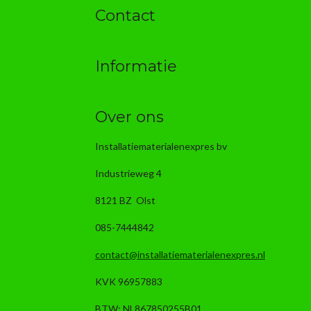
Contact
Informatie
Over ons
Installatiematerialenexpres bv
Industrieweg 4
8121 BZ Olst
085-7444842
contact@installatiematerialenexpres.nl
KVK 96957883
BTW: NL867850255B01