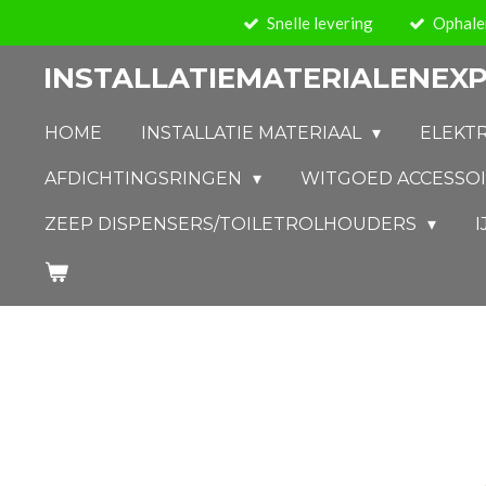
Snelle levering
Ophalen
Ga
direct
INSTALLATIEMATERIALENEXP
naar
de
HOME
INSTALLATIE MATERIAAL
ELEKT
hoofdinhoud
AFDICHTINGSRINGEN
WITGOED ACCESSO
ZEEP DISPENSERS/TOILETROLHOUDERS