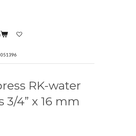
n
5051396
press RK-water
s 3/4” x 16 mm